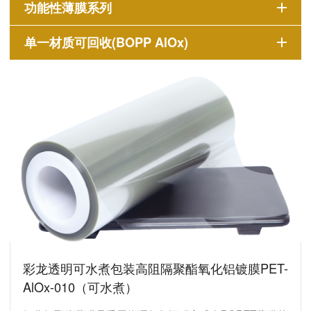
功能性薄膜系列
单一材质可回收(BOPP AlOx)
彩龙透明可水煮包装高阻隔聚酯氧化铝镀膜PET-
AlOx-010（可水煮）