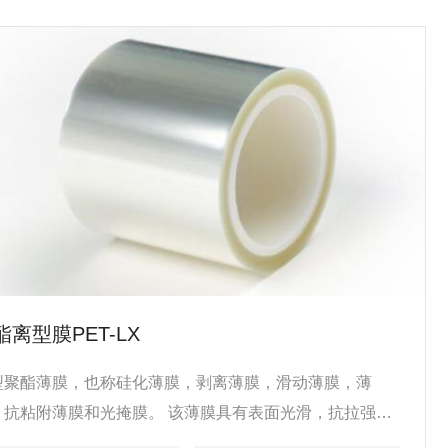
酯离型膜PET-LX
型聚酯薄膜，也称硅化薄膜，剥离薄膜，滑动薄膜，薄
，抗粘附薄膜和光掩膜。 该薄膜具有表面光滑，抗拉强度
，涂层均匀的特性。 无皱纹，无撕裂，无灰尘，无鱼眼及