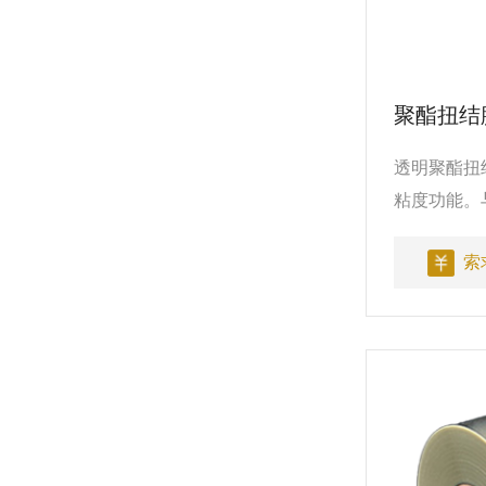
聚酯扭结
透明聚酯扭结
粘度功能。
全，是糖果
索