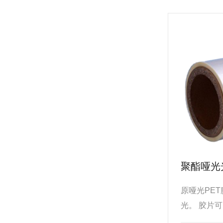
聚酯哑光
原哑光PE
光。 胶片
铝箔金属光