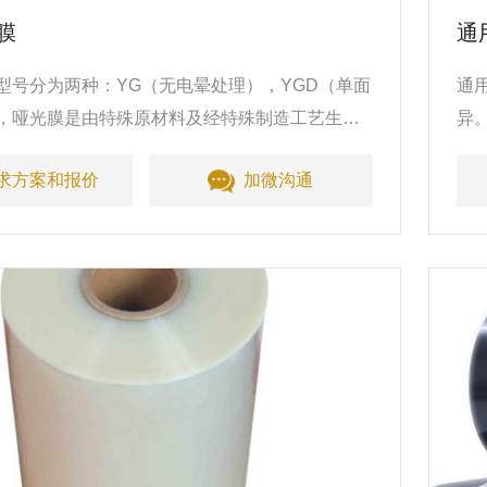
膜
通
型号分为两种：YG（无电晕处理），YGD（单面
通
，哑光膜是由特殊原材料及经特殊制造工艺生
异
求方案和报价
加微沟通