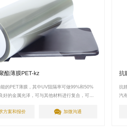
酯薄膜PET-kz
抗
能的PET薄膜，其中UV阻隔率可做99%和50%
抗
良好的金属光泽，可与其他材料进行复合，可应
汽
璃。
包
求方案和报价
加微沟通