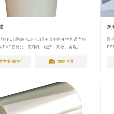
膜
黑
膜PET薄膜(PET- NJ)具有良好的刚性和适当的
黑
与PVC膜相比，更环保、经济、高效、美观、安
P
、饼干等食品的包装材料。
泛
求方案和报价
加微沟通