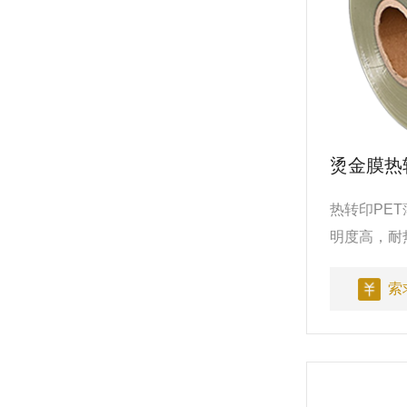
烫金膜热转
热转印PE
明度高，耐
好，剥离性
索