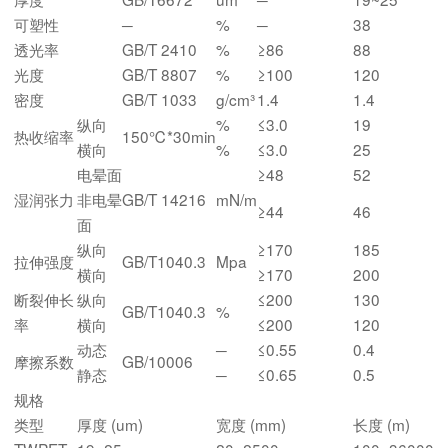
可塑性
─
%
─
38
透光率
GB/T 2410
%
≥86
88
光度
GB/T 8807
%
≥100
120
密度
GB/T 1033
g/cm³
1.4
1.4
纵向
%
≤3.0
19
热收缩率
150℃*30min
横向
%
≤3.0
25
电晕面
≥48
52
湿润张力
非电晕
GB/T 14216
mN/m
≥44
46
面
纵向
≥170
185
拉伸强度
GB/T1040.3
Mpa
横向
≥170
200
断裂伸长
纵向
≤200
130
GB/T1040.3
%
率
横向
≤200
120
动态
─
≤0.55
0.4
摩擦系数
GB/10006
静态
─
≤0.65
0.5
规格
类型
厚度 (um)
宽度 (mm)
长度 (m)